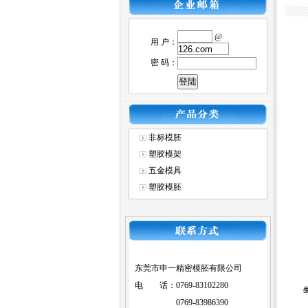
@
用 户：
密 码：
非标模胚
塑胶模架
五金模具
塑胶模胚
东莞市申一精密模胚有限公司
电 话：0769-83102280
0769-83986390